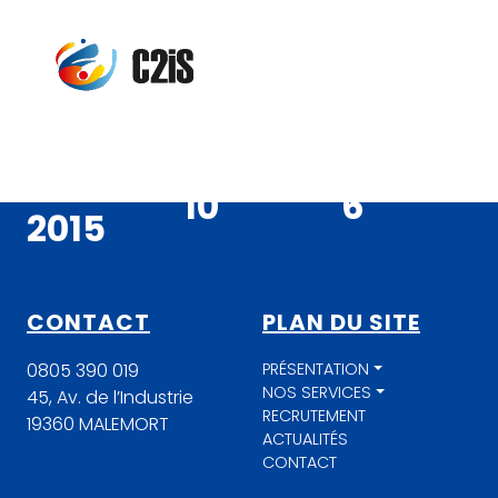
Aller au contenu principal
À VOTRE
PAS MOINS
PRÉSENTS
SERVICE
DE
SUR
DEPUIS
10
COLLABORATEURS
6
DÉPARTEMENTS
2015
CONTACT
PLAN DU SITE
0805 390 019
PRÉSENTATION
NOS SERVICES
45, Av. de l’Industrie
RECRUTEMENT
19360 MALEMORT
ACTUALITÉS
CONTACT